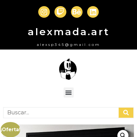
alexmada.art
alexsp345@gmail.com
¡Oferta!