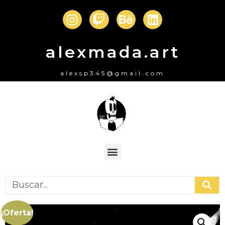
alexmada.art
alexsp345@gmail.com
¡Oferta!