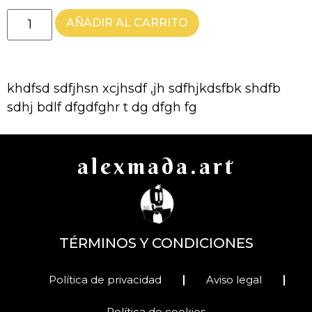
AÑADIR AL CARRITO
khdfsd sdfjhsn xcjhsdf ,jh sdfhjkdsfbk shdfb
sdhj bdlf dfgdfghr t dg dfgh fg
alexmada.art
TÉRMINOS Y CONDICIONES
Política de privacidad
Aviso legal
Política de cookies